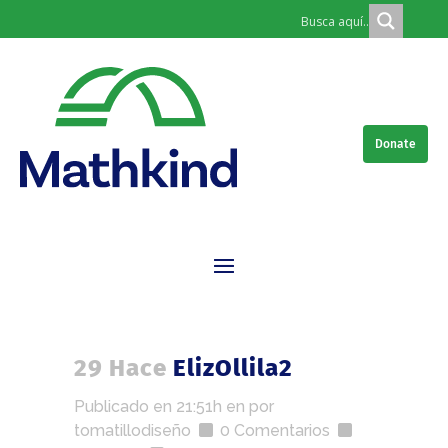
Donate
29 Hace
ElizOllila2
Publicado en 21:51h
en
por
tomatillodiseño
0 Comentarios