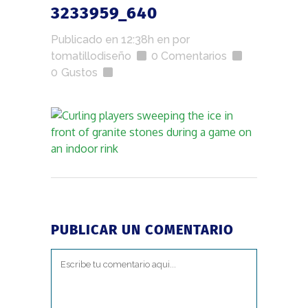
3233959_640
Publicado en 12:38h
en
por
tomatillodiseño
0 Comentarios
0
Gustos
PUBLICAR UN COMENTARIO