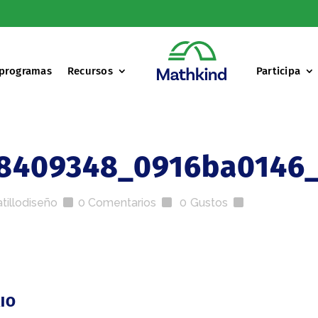
 programas
Recursos
Participa
8409348_0916ba0146_
tillodiseño
0 Comentarios
0
Gustos
IO