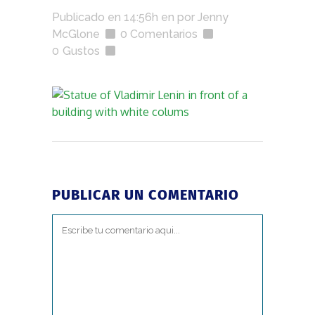
Publicado en 14:56h
en
por
Jenny
McGlone
0 Comentarios
0
Gustos
PUBLICAR UN COMENTARIO