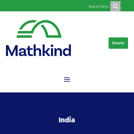
Donate
India