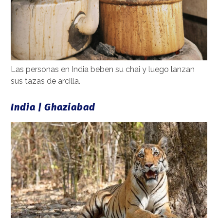
Las personas en India beben su chai y luego lanzan
sus tazas de arcilla.
India | Ghaziabad